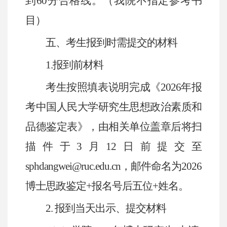
到
60
分合格线。（我院不指定参考书
目）
五、考生报到时需提交的材料
1.
报到前材料
考生按照填表说明完成《
2026
年报
考中国人民大学研究生思想政治素质和
品德鉴定表》，由相关单位盖章后将扫
描件于
3
月
12
日前提交至
sphdangwei@ruc.edu.cn
，邮件命名为
2026
博士思政鉴定
+
报名号后五位
+
姓名。
2.
报到当天出示、提交材料