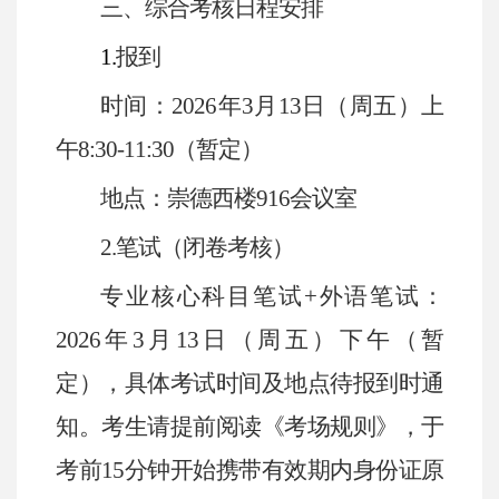
三、
综合考核日程安排
1.
报到
时间：
2026
年
3
月
13
日（周五）上
午
8:30-11:30
（暂定）
地点：崇德西楼
916
会议室
2.
笔试（闭卷考核）
专业核心科目笔试
+
外语笔试：
2026
年
3
月
13
日（周五）下午（暂
定），具体考试时间及地点待报到时通
知。考生请提前阅读《考场规则》，于
考前
15
分钟开始携带有效期内身份证原